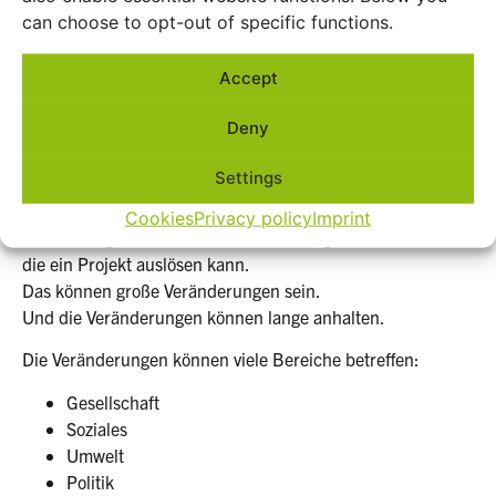
can choose to opt-out of specific functions.
Menschen zu teilen – im Gespräch miteinander.“
Dabei verbinden wir verschiedene Fachbereiche.
Accept
So sorgen wir dafür:
Forschung und Praxis können mehr bewirken.
Deny
Die Ergebnisse sollen für viele nützlich sein
und bei Herausforderungen in der Welt helfen.
Settings
Was meinen wir mit Wirkung?
Cookies
Privacy policy
Imprint
Mit Wirkung meinen wir die Veränderungen,
die ein Projekt auslösen kann.
Das können große Veränderungen sein.
Und die Veränderungen können lange anhalten.
Die Veränderungen können viele Bereiche betreffen:
Gesellschaft
Soziales
Umwelt
Politik