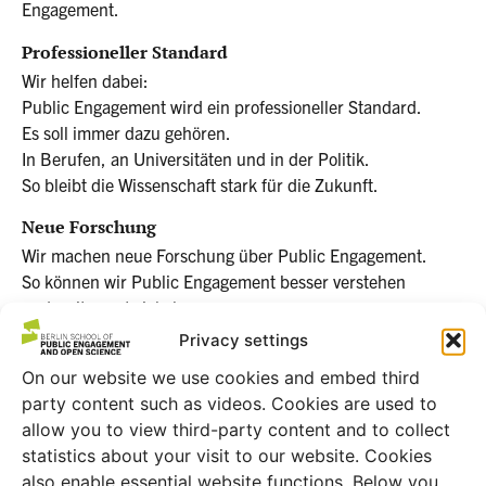
Engagement.
Professioneller Standard
Wir helfen dabei:
Public Engagement wird ein professioneller Standard.
Es soll immer dazu gehören.
In Berufen, an Universitäten und in der Politik.
So bleibt die Wissenschaft stark für die Zukunft.
Neue Forschung
Wir machen neue Forschung über Public Engagement.
So können wir Public Engagement besser verstehen
und weiter-entwickeln.
Privacy settings
Unsere Wirkung
On our website we use cookies and embed third
party content such as videos. Cookies are used to
Die Berlin School wurde im Jahr 2020 gegründet
allow you to view third-party content and to collect
und gehört zum Museum für Naturkunde Berlin.
statistics about your visit to our website. Cookies
Mit unserer Arbeit unterstützen wir das Ziel vom Museum:
also enable essential website functions. Below you
„Das Leben und die Erde zu erforschen und mit den